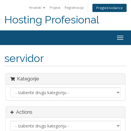
Hrvatski
Prijava
Registtracija
Pregled košarice
Hosting Profesional
Togg
navig
servidor
Kategorije
Actions