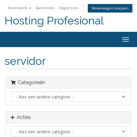
Nederlands
Aanmelden
Registreren
Winkelwagen bekijken
Hosting Profesional
Navig
in-/u
servidor
Categorieën
Acties