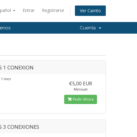
spañol
Entrar
Registrarse
Ver Carrito
tenos
Cuenta
S 1 CONEXION
 1 mes
€5,00 EUR
Mensual
Pedir Ahora
S 3 CONEXIONES