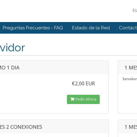
E
Preguntas Frecuentes - FAQ
Estado de la Red
Contác
vidor
O 1 DIA
1 ME
Servidor
€2,00 EUR
Pedir Ahora
ES 2 CONEXIONES
1 ME